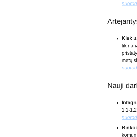
nuoro
Artėjanty
Kiek u
tik nar
pristat
metų si
nuoro
Nauji da
Integr
1,1-1,2
nuoro
Rinkod
komuni