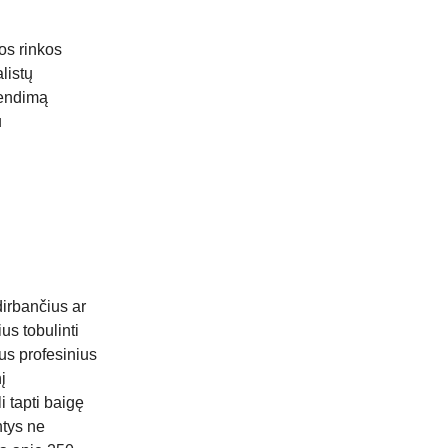
jos rinkos
listų
rendimą
u
dirbančius ar
us tobulinti
us profesinius
į
 tapti baigę
ntys ne