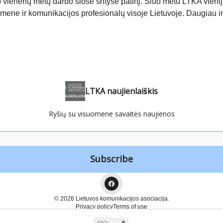
vienerių metų darbo šiose srityse patirtį. Šiuo metu LTKA vieni
omene ir komunikacijos profesionalų visoje Lietuvoje. Daugiau i
LTKA naujienlaiškis
Ryšių su visuomene savaitės naujienos
© 2026 Lietuvos komunikacijos asociacija.
Privacy policy
Terms of use
Powered by beehiiv