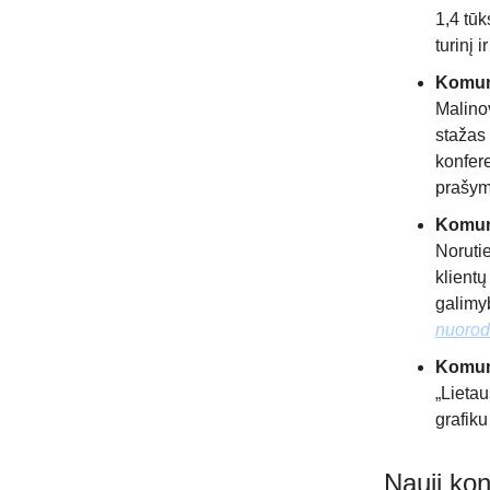
1,4 tūk
turinį 
Komuni
Malinov
stažas 
konfere
prašym
Komuni
Noruti
klientų
galimyb
nuoro
Komuni
„Lietau
grafiku
Nauji kon