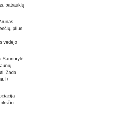
as, patrauklų
 Arūnas
esčių, plius
us vedėjo
a Saunorytė
šaunių
bti. Žada
mui /
ociacija
lanksčiu