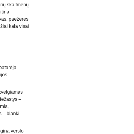
rių skaitmenų
itina
evas, paežeres
žiai kala visai
patarėja
ijos
pžvelgiamas
iežastys –
mis,
 – blanki
ygina verslo