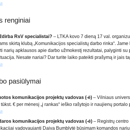
da
s renginiai
ždirba RsV specialistai?
– LTKA kovo 7 dieną 17 val. organiz
iams skirtą klubą „Komunikacijos specialistų darbo rinka“. Jame
yti narių apklausos apie darbo užmokestį rezultatai, palyginti su
tuacija. Nesate nariai? Dar turite laiko pateikti prašymą ir jais tap
da
rbo pasiūlymai
uotos komunikacijos projektų vadovas (-ė)
– Vilniaus univers
 tūkst. € per mėnesį „į rankas“ ieško rašytojo ir naujienų portalo p
da
aros komunikacijos projektų vadovas (-ė)
– Registrų centro
kacijai vadovaujanti Daiva Bumblytė būsimam komandos nariui 