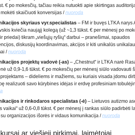
st. € po mokesčių, tačiau reikia nutuokti apie skirtingas auditorij
ir mokėti skaičiuoti konversijas /
nuoroda
kacijos skyriaus vyr.specialistas
– FM ir buvęs LTKA narys
skis kviečia naująjį kolegą (už ~1,3 tūkst. € per mėnesį po mok
ir priedai) tikram „viešųjų ryšių“ darbui – pranešimai, spaudos
ncijos, diskusijų koordinavimas, akcijos ir kiti unikalūs unikala
ai /
nuoroda
kacijos projektų vadovė (-as)
– „Chestnut“ ir LTKA narė Ras
enė už 0,9-1,6 tūkst. € po mokesčių per mėnesį siūlo vadovauti 
 projektams – dideliems ir mažiems, su kuriais visada įdomu dir
ę realizuoti savo kūrybines idėjas ir erdvę profesiniam tobulėji
da
kacijos ir rinkodaros specialistas (-ė)
– Lietuvos autizmo as
s vaikai“ už 0,6-0,8 tūkst. € per mėnesį į rankas siūlo padirbėti 
 su organizacijos išorės ir vidaus komunikacija /
nuoroda
kursai ar viešieji pirkimai, laimėtojai