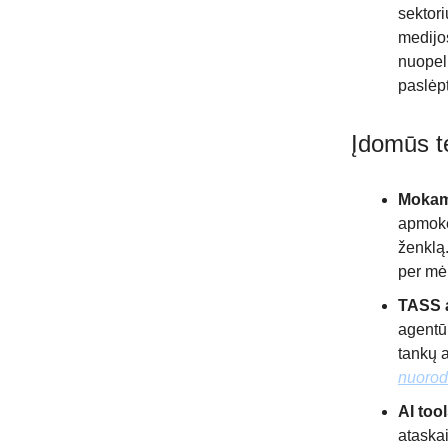
sektori
medijos
nuopeln
paslėp
Įdomūs t
Mokam
apmokes
ženklą
per mė
TASS a
agentū
tankų a
nuoro
AI too
ataskai