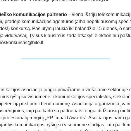
 ieško komunikacijos partnerio
– viena iš trijų telekomunikaci
ių pradėjo komunikacijos agentūros (arba nepriklausomų specia
os!) konkursą. Pasiūlymų laukia iki balandžio 15 dienos, o sp
a vidurvasarį. Į visus klausimus žada atsakyti elektroniniu pašt
roskonkursas@bite.lt
nikacijos asociacija jungia privačiame ir viešajame sektoriuje 
mus ryšių su visuomene ir komunikacijos specialistus, siekianči
petenciją ir stiprinti bendruomenę. Asociacija organizuoja įvairi
s renginius, taip pat kartu su partneriais rengia didžiausią metin
 profesionalų renginį „PR Impact Awards“. Asociacijos nariu gali
ojantys komunikacijos, ryšių su visuomene studijas, taip pat turi