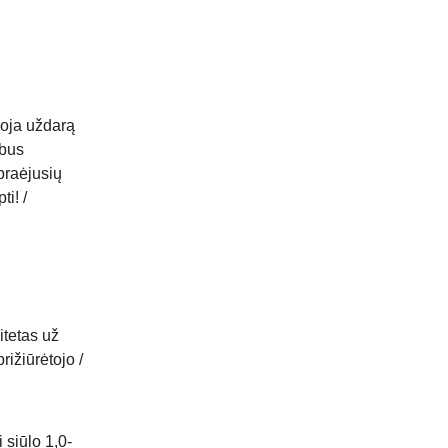
uoja uždarą
 bus
 praėjusių
ti! /
itetas už
rižiūrėtojo /
siūlo 1,0-