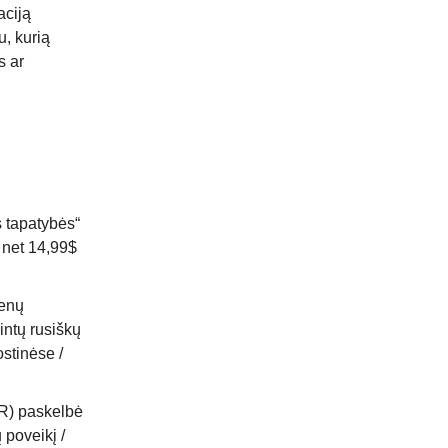
aciją
u, kurią
s ar
s tapatybės“
 net 14,99$
enų
intų rusiškų
stinėse /
PR) paskelbė
 poveikį /