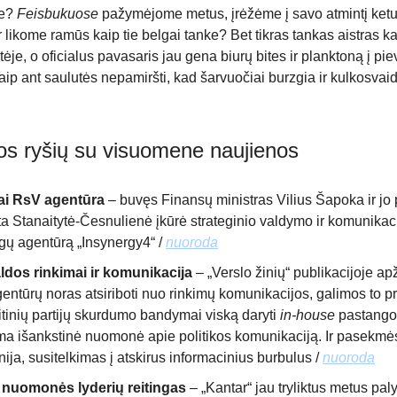
re?
Feisbukuose
pažymėjome metus, įrėžėme į savo atmintį ketu
 likome ramūs kaip tie belgai tanke? Bet tikras tankas aistras ka
ėje, o oficialus pavasaris jau gena biurų bites ir planktoną į pi
aip ant saulutės nepamiršti, kad šarvuočiai burzgia ir kulkosvaid
kos ryšių su visuomene naujienos
ai RsV agentūra
– buvęs Finansų ministras Vilius Šapoka ir jo 
a Stanaitytė-Česnulienė įkūrė strateginio valdymo ir komunikac
gų agentūrą „Insynergy4“ /
nuoroda
ldos rinkimai ir komunikacija
– „Verslo žinių“ publikacijoje a
ntūrų noras atsiriboti nuo rinkimų komunikacijos, galimos to pr
itinių partijų skurdumo bandymai viską daryti
in-house
pastango
ma išankstinė nuomonė apie politikos komunikaciją. Ir pasekmės
ja, susitelkimas į atskirus informacinius burbulus /
nuoroda
 nuomonės lyderių reitingas
– „Kantar“ jau tryliktus metus pal