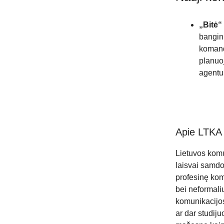
„Bitė“
bangin
komand
planuoj
agentu
Apie LTKA
Lietuvos komu
laisvai samdo
profesinę kom
bei neformaliu
komunikacijos
ar dar studiju