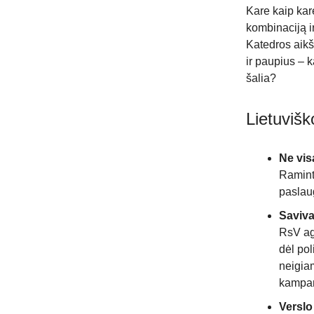
Kare kaip ka
kombinaciją ir
Katedros aikšt
ir paupius – k
šalia?
Lietuviš
Ne vis
Ramint
paslau
Saviva
RsV age
dėl pol
neigia
kampani
Verslo