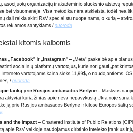
ų, asocijuotų organizacijų ir akademinio sluoksnio atstovų reput
e bei visuomenėje. Visa metodika nėra atskleista, todėl neaišk
ų dalį reikia skirti RsV specialistų nuopelnams, o kurią – atviro
tos reklamos santykiams /
nuoroda
ekstai kitomis kalbomis
as „Facebook“ ir „Instagram“
– „Meta“ paskelbė apie planus
tinti socialinių platformų vartotojus, kurie nori gauti „patikrinto
. Interneto vartotojams kaina sieks 11,99$, o naudojantiems iOS
nesį /
nuoroda
pie tanką prie Rusijos ambasados Berlyne
– Maskvos nauji
ra aktyviai kuria žinias apie neva nepavykusią Ukrainoje sunaik
kciją prie Rusijos ambasados Berlyne ir kitose Europos šalių so
da
ls and the impact
– Chartered Institute of Public Relations (CI
tą apie RsV veikloje naudojamus dirbtinio intelekto įrankius ir jų