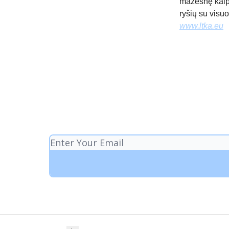
mažesnę kaip 
ryšių su visu
www.ltka.eu