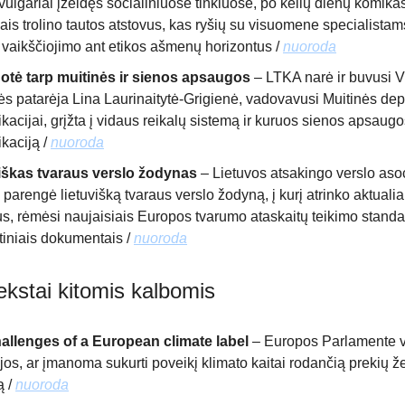
vulgariai įžeidęs socialiniuose tinkluose, po kelių dienų komik
is trolino tautos atstovus, kas ryšių su visuomene specialistam
 vaikščiojimo ant etikos ašmenų horizontus /
nuoroda
otė tarp muitinės ir sienos apsaugos
– LTKA narė ir buvusi
rės patarėja Lina Laurinaitytė-Grigienė, vadovavusi Muitinės de
acijai, grįžta į vidaus reikalų sistemą ir kuruos sienos apsaugo
kaciją /
nuoroda
iškas tvaraus verslo žodynas
– Lietuvos atsakingo verslo asoc
parengė lietuvišką tvaraus verslo žodyną, į kurį atrinko aktuali
s, rėmėsi naujaisiais Europos tvarumo ataskaitų teikimo standar
tiniais dokumentais /
nuoroda
ekstai kitomis kalbomis
allenges of a European climate label
– Europos Parlamente v
jos, ar įmanoma sukurti poveikį klimato kaitai rodančią prekių ž
ą /
nuoroda