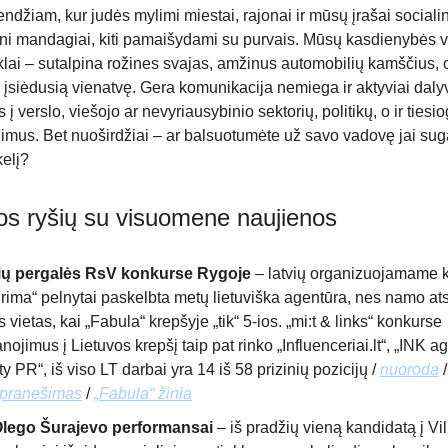
džiam, kur judės mylimi miestai, rajonai ir mūsų įrašai sociali
eni mandagiai, kiti pamaišydami su purvais. Mūsų kasdienybės v
nklai – sutalpina rožines svajas, amžinus automobilių kamščius, o
o įsiėdusią vienatvę. Gera komunikacija nemiega ir aktyviai dal
 į verslo, viešojo ar nevyriausybinio sektorių, politikų, o ir tiesio
nimus. Bet nuoširdžiai – ar balsuotumėte už savo vadovę jai sugal
kelį?
kos ryšių su visuomene naujienos
ių pergalės RsV konkurse Rygoje
– latvių organizuojamame 
Prima“ pelnytai paskelbta metų lietuviška agentūra, nes namo at
s vietas, kai „Fabula“ krepšyje „tik“ 5-ios. „mi:t & links“ konkurse
ojimus į Lietuvos krepšį taip pat rinko „Influenceriai.lt“, „INK ag
ity PR“, iš viso LT darbai yra 14 iš 58 prizinių pozicijų /
nuoroda
 pranešimas
/
„Fabula“ žinia
Olego Šurajevo performansai
– iš pradžių vieną kandidatą į Vi