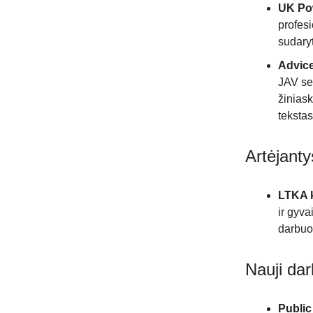
UK Po
profesi
sudaryt
Advice
JAV se
žiniask
tekstas
Artėjanty
LTKA 
ir gyv
darbuot
Nauji da
Public