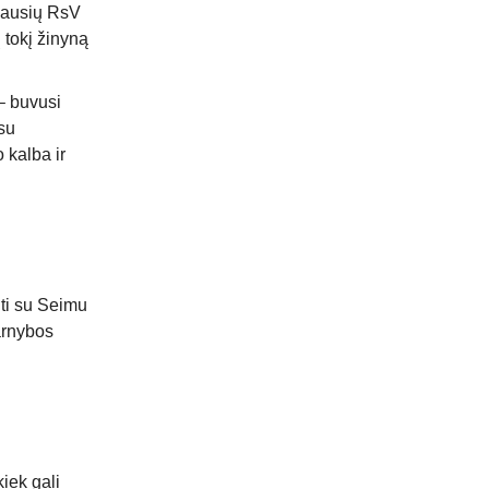
iausių RsV
ų tokį žinyną
 buvusi
su
 kalba ir
nti su Seimu
arnybos
kiek gali