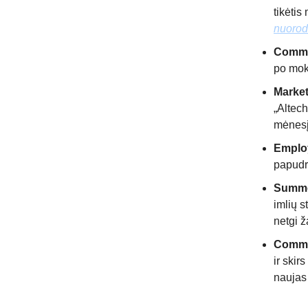
tikėtis
nuoro
Commun
po moke
Marke
„Altech
mėnesį
Emplo
papudru
Summe
imlių 
netgi 
Commu
ir skir
naujas