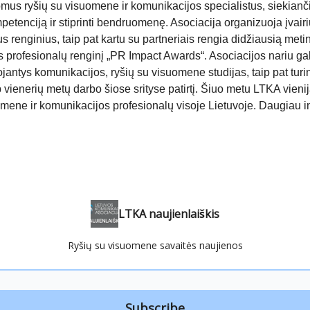
mus ryšių su visuomene ir komunikacijos specialistus, siekianči
petenciją ir stiprinti bendruomenę. Asociacija organizuoja įvairi
s renginius, taip pat kartu su partneriais rengia didžiausią metin
 profesionalų renginį „PR Impact Awards“. Asociacijos nariu gali
ojantys komunikacijos, ryšių su visuomene studijas, taip pat turi
vienerių metų darbo šiose srityse patirtį. Šiuo metu LTKA vieni
omene ir komunikacijos profesionalų visoje Lietuvoje. Daugiau i
LTKA naujienlaiškis
Ryšių su visuomene savaitės naujienos