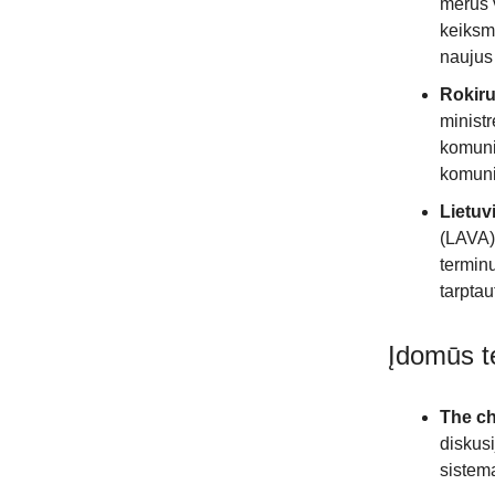
merus 
keiksma
naujus
Rokiru
minist
komunik
komuni
Lietuv
(LAVA) 
terminu
tarptau
Įdomūs t
The ch
diskusi
sistem