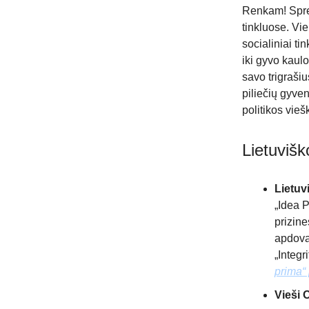
Renkam! Spren
tinkluose. Vi
socialiniai ti
iki gyvo kaul
savo trigrašius
piliečių gyve
politikos vieš
Lietuviš
Lietuv
„Idea 
prizine
apdovan
„Integr
prima“
Vieši 