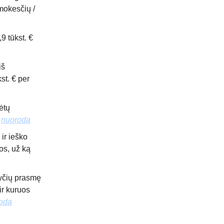
 mokesčių /
9 tūkst. €
iš
st. € per
ėtų
/
nuoroda
ir ieško
os, už ką
kyčių prasmę
ir kuruos
oda