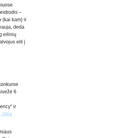
niuose
eidrodis –
 (kai kam) ir
yvauja, deda
g eilinių
vojus eiti į
konkurse
sivežė 6
ency“ ir
/
„Idea
lniaus