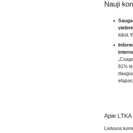
Nauji kon
Saugau
vietin
tūkst. 
Inform
intern
„Coage
81% lėš
daugia
etapas
Apie LTKA
Lietuvos komu