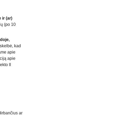
ir (ar)
ių (po 10
doje,
kelbė, kad
iame apie
ciją apie
kto II
dirbančius ar