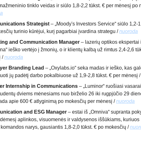
 mažmeninio tinklo veidas ir siūlo 1,8-2,2 tūkst. € per mėnesį po
da
ications Strategist
– „Moody's Investors Service“ siūlo 1,2-1,
sčių turinio kūrėjui, kurį pagarbiai įvardina strategu /
nuoroda
ting and Communication Manager
– lazerių optikos ekspertai 
na“ ieško vertėjo į žmonių, o ir klientų kalbą už rimtus 2,4-2,6 tūk
 /
nuoroda
yer Branding Lead
– „Oxylabs.io“ seka madas ir ieško, kas gal
oti jų padėtį darbo pokalbiuose už 1,9-2,8 tūkst. € per mėnesį 
r Internship in Communications
– „Luminor“ ruošiasi vasarai 
studentų dviems mėnesiams nuo birželio 26 iki rugpjūčio 29 dien
žada apie 600 € atlyginimą po mokesčių per mėnesį /
nuoroda
nication and ESG Manager
– estai iš „Omniva“ supranta po
s dėmesį aplinkos, visuomenės ir valdysenos iššūkiams, kuriuos 
 komandos narys, gausiantis 1,8-2,0 tūkst. € po mokesčių /
nuor