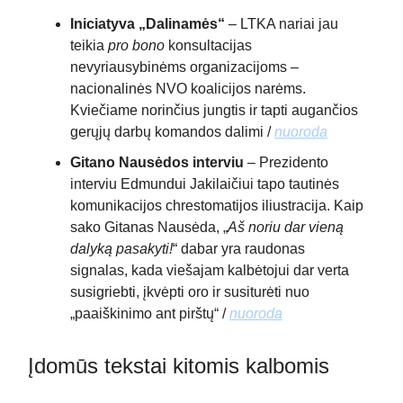
Iniciatyva „Dalinamės“
– LTKA nariai jau
teikia
pro bono
konsultacijas
nevyriausybinėms organizacijoms –
nacionalinės NVO koalicijos narėms.
Kviečiame norinčius jungtis ir tapti augančios
gerųjų darbų komandos dalimi /
nuoroda
Gitano Nausėdos interviu
– Prezidento
interviu Edmundui Jakilaičiui tapo tautinės
komunikacijos chrestomatijos iliustracija. Kaip
sako Gitanas Nausėda, „
Aš noriu dar vieną
dalyką pasakyti!
“ dabar yra raudonas
signalas, kada viešajam kalbėtojui dar verta
susigriebti, įkvėpti oro ir susiturėti nuo
„paaiškinimo ant pirštų“ /
nuoroda
Įdomūs tekstai kitomis kalbomis