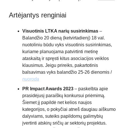
Artėjantys renginiai
Visuotinis LTKA narių susirinkimas
–
Balandžio 20 dieną (ketvirtadienį) 18 val.
nuotoliniu būdu vyks visuotinis susirinkimas,
kuriame planuojama patvirtinti metinę
ataskaitą ir spręsti kitus asociacijos veiklos
klausimus. Jeigu prireiks, pakartotinis
balsavimas vyks balandžio 25-26 dienomis /
nuoroda
PR Impact Awards 2023
– paskelbta apie
prasidėjusį paraiškų konkursui priėmimą.
Šiemet jį papildė net kelios naujos
kategorijos, o pokyčiai atneš daugiau aiškumo
dalyviams, suteiks papildomų galimybių
įvertinti atskirų sričių ar sektorių projektus.