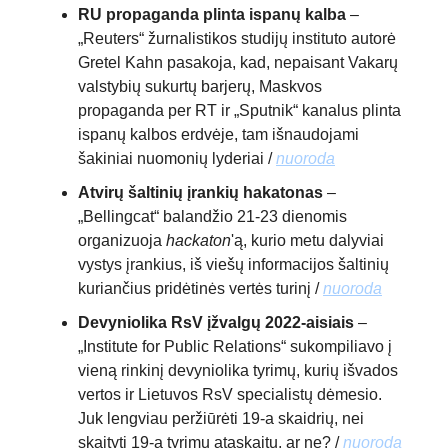
RU propaganda plinta ispanų kalba
–
„Reuters“ žurnalistikos studijų instituto autorė
Gretel Kahn pasakoja, kad, nepaisant Vakarų
valstybių sukurtų barjerų, Maskvos
propaganda per RT ir „Sputnik“ kanalus plinta
ispanų kalbos erdvėje, tam išnaudojami
šakiniai nuomonių lyderiai /
nuoroda
Atvirų šaltinių įrankių hakatonas
–
„Bellingcat“ balandžio 21-23 dienomis
organizuoja
hackaton
'ą, kurio metu dalyviai
vystys įrankius, iš viešų informacijos šaltinių
kuriančius pridėtinės vertės turinį /
nuoroda
Devyniolika RsV įžvalgų 2022-aisiais
–
„Institute for Public Relations“ sukompiliavo į
vieną rinkinį devyniolika tyrimų, kurių išvados
vertos ir Lietuvos RsV specialistų dėmesio.
Juk lengviau peržiūrėti 19-a skaidrių, nei
skaityti 19-a tyrimų ataskaitų, ar ne? /
nuoroda