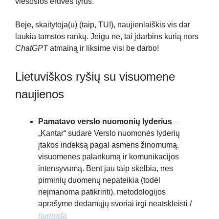
viešosios erdvės tyrus.
Beje, skaitytoja(u) (taip, TU!), naujienlaiškis vis dar
laukia tamstos rankų. Jeigu ne, tai įdarbins kurią nors
ChatGPT
atmainą ir liksime visi be darbo!
Lietuviškos ryšių su visuomene
naujienos
Pamatavo verslo nuomonių lyderius
–
„Kantar“ sudarė Verslo nuomonės lyderių
įtakos indeksą pagal asmens žinomumą,
visuomenės palankumą ir komunikacijos
intensyvumą. Bent jau taip skelbia, nes
pirminių duomenų nepateikia (todėl
neįmanoma patikrinti), metodologijos
aprašyme dedamųjų svoriai irgi neatskleisti /
nuoroda