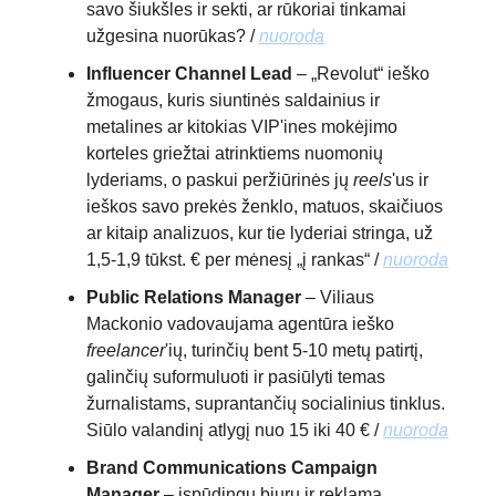
savo šiukšles ir sekti, ar rūkoriai tinkamai
užgesina nuorūkas? /
nuoroda
Influencer Channel Lead
– „Revolut“ ieško
žmogaus, kuris siuntinės saldainius ir
metalines ar kitokias VIP'ines mokėjimo
korteles griežtai atrinktiems nuomonių
lyderiams, o paskui peržiūrinės jų
reels
'us ir
ieškos savo prekės ženklo, matuos, skaičiuos
ar kitaip analizuos, kur tie lyderiai stringa, už
1,5-1,9 tūkst. € per mėnesį „į rankas“ /
nuoroda
Public Relations Manager
– Viliaus
Mackonio vadovaujama agentūra ieško
freelancer
'ių, turinčių bent 5-10 metų patirtį,
galinčių suformuluoti ir pasiūlyti temas
žurnalistams, suprantančių socialinius tinklus.
Siūlo valandinį atlygį nuo 15 iki 40 € /
nuoroda
Brand Communications Campaign
Manager
– įspūdingu biuru ir reklama