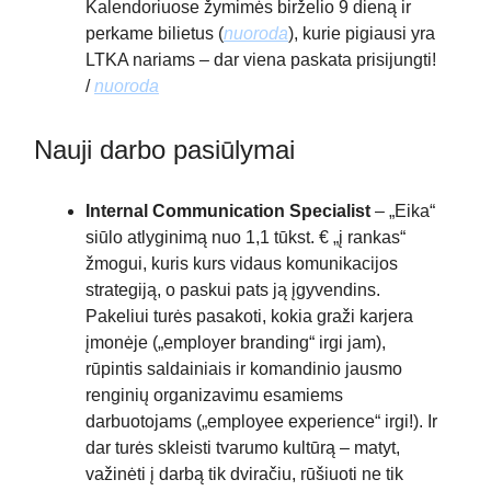
Kalendoriuose žymimės birželio 9 dieną ir
perkame bilietus (
nuoroda
), kurie pigiausi yra
LTKA nariams – dar viena paskata prisijungti!
/
nuoroda
Nauji darbo pasiūlymai
Internal Communication Specialist
– „Eika“
siūlo atlyginimą nuo 1,1 tūkst. € „į rankas“
žmogui, kuris kurs vidaus komunikacijos
strategiją, o paskui pats ją įgyvendins.
Pakeliui turės pasakoti, kokia graži karjera
įmonėje („employer branding“ irgi jam),
rūpintis saldainiais ir komandinio jausmo
renginių organizavimu esamiems
darbuotojams („employee experience“ irgi!). Ir
dar turės skleisti tvarumo kultūrą – matyt,
važinėti į darbą tik dviračiu, rūšiuoti ne tik