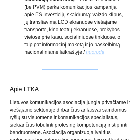
(be PVM) perka komunikacijos kampaniją
apie ES investicijų skaidrumą: vaizdo klipus,
jų transliavimą LCD ekranuose viešajame
transporte, kino teatrų ekranuose, prekybos
vietose prie kasų, socialiniuose tinkluose, o
taip pat informacinį maketą ir jo paskelbimą
nacionaliniame laikraštyje /
nuoroda
Apie LTKA
Lietuvos komunikacijos asociacija jungia privačiame ir
viešajame sektoriuje dirbančius ar laisvai samdomus
ryšių su visuomene ir komunikacijos specialistus,
siekiančius tobulinti profesinę kompetenciją ir stiprinti
bendruomenę. Asociacija organizuoja įvairius
profesinius bei neformalius renginius, taip pat kartu su