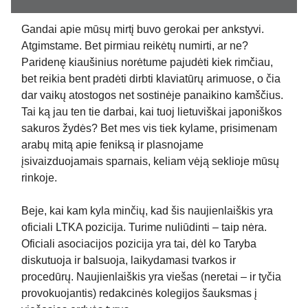
Gandai apie mūsų mirtį buvo gerokai per ankstyvi.
Atgimstame. Bet pirmiau reikėtų numirti, ar ne?
Paridenę kiaušinius norėtume pajudėti kiek rimčiau,
bet reikia bent pradėti dirbti klaviatūrų arimuose, o čia
dar vaikų atostogos net sostinėje panaikino kamščius.
Tai ką jau ten tie darbai, kai tuoj lietuviškai japoniškos
sakuros žydės? Bet mes vis tiek kylame, prisimenam
arabų mitą apie feniksą ir plasnojame
įsivaizduojamais sparnais, keliam vėją seklioje mūsų
rinkoje.
Beje, kai kam kyla minčių, kad šis naujienlaiškis yra
oficiali LTKA pozicija. Turime nuliūdinti – taip nėra.
Oficiali asociacijos pozicija yra tai, dėl ko Taryba
diskutuoja ir balsuoja, laikydamasi tvarkos ir
procedūrų. Naujienlaiškis yra viešas (neretai – ir tyčia
provokuojantis) redakcinės kolegijos šauksmas į