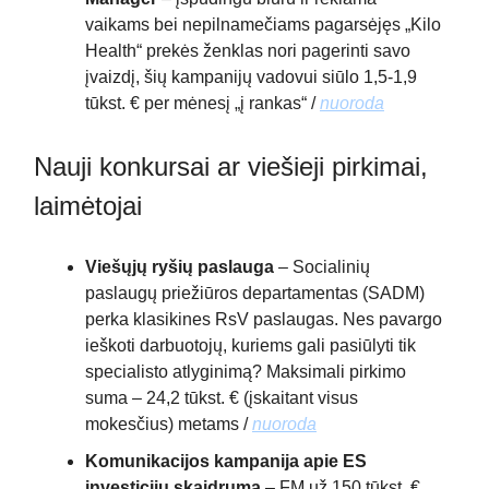
vaikams bei nepilnamečiams pagarsėjęs „Kilo
Health“ prekės ženklas nori pagerinti savo
įvaizdį, šių kampanijų vadovui siūlo 1,5-1,9
tūkst. € per mėnesį „į rankas“ /
nuoroda
Nauji konkursai ar viešieji pirkimai,
laimėtojai
Viešųjų ryšių paslauga
– Socialinių
paslaugų priežiūros departamentas (SADM)
perka klasikines RsV paslaugas. Nes pavargo
ieškoti darbuotojų, kuriems gali pasiūlyti tik
specialisto atlyginimą? Maksimali pirkimo
suma – 24,2 tūkst. € (įskaitant visus
mokesčius) metams /
nuoroda
Komunikacijos kampanija apie ES
investicijų skaidrumą
– FM už 150 tūkst. €